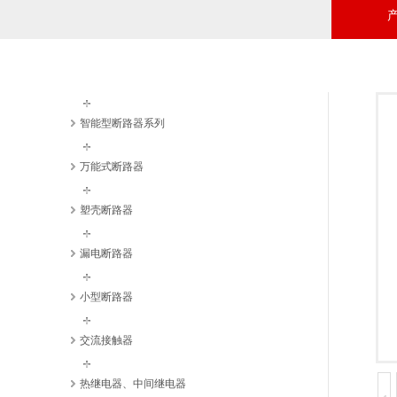
智能型断路器系列
万能式断路器
塑壳断路器
漏电断路器
小型断路器
交流接触器
热继电器、中间继电器