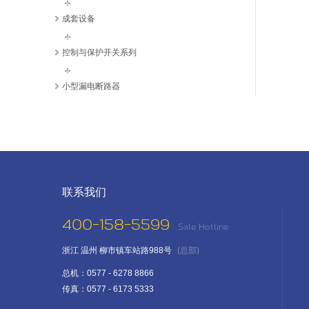
成套设备
控制与保护开关系列
小型漏电断路器
联系我们
400-158-5599
Sale Hotline
浙江 温州 柳市镇车站路988号
(总部)
总机：0577 - 6278 8866
传真：0577 - 6173 5333