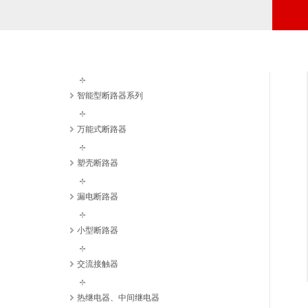
智能型断路器系列
万能式断路器
塑壳断路器
漏电断路器
小型断路器
交流接触器
热继电器、中间继电器