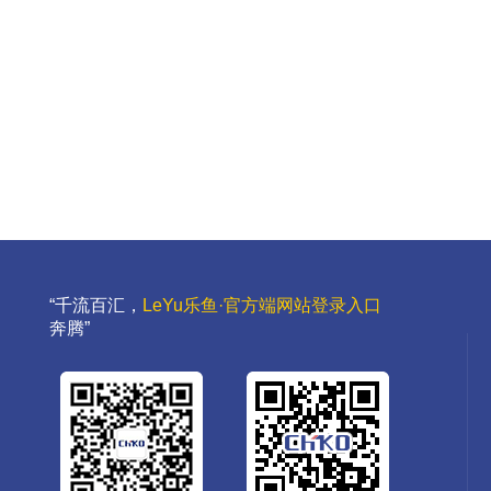
“千流百汇，
LeYu乐鱼·官方端网站登录入口
奔腾”