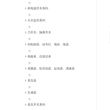
双电源开关系列
火灾监控系列
刀开关、隔离开关
控制按钮、信号灯、电铃、电笛
电能表、仪器仪表
变频器、软启动器、起动器、调速器
变压器
互感器
高压开关系列