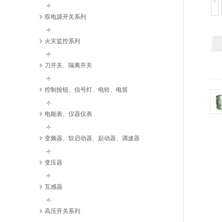
双电源开关系列
火灾监控系列
刀开关、隔离开关
控制按钮、信号灯、电铃、电笛
电能表、仪器仪表
变频器、软启动器、起动器、调速器
变压器
互感器
高压开关系列