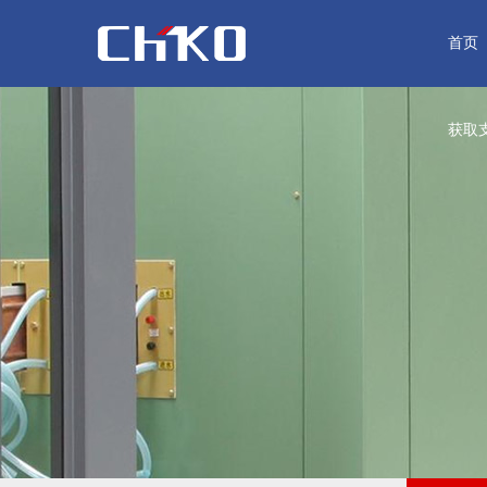
首页
获取
集团简介
公司新闻
产品总汇
营销网络
服务体系
用人之道
总裁致辞
集团报刊
价格查询
国际贸易
技术支持
招聘信息
以电气产业为主导，环保、能
以电气产业为主导，环保、能
以电气产业为主导，环保、能
以电气产业为主导，环保、能
以电气产业为主导，环保、能
以电气产业为主导，环保、能
全力创建一个以“诚信”为本、
LeYu乐鱼·官方端网站登录入
拥有一家全资子集团、六家全
全力创建一个以“诚信”为本、
全力创建一个以“诚信”为本、
全力创建一个以“诚信”为本、
源、新材料等产业…
源、新材料等产业…
源、新材料等产业…
源、新材料等产业…
源、新材料等产业…
源、新材料等产业…
日益发展的现代化企业
口集团是我国第一家规范化股
资电气企业、两家网络…
日益发展的现代化企业
日益发展的现代化企业
日益发展的现代化企业
份公司