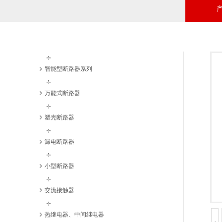
智能型断路器系列
万能式断路器
塑壳断路器
漏电断路器
小型断路器
交流接触器
热继电器、中间继电器