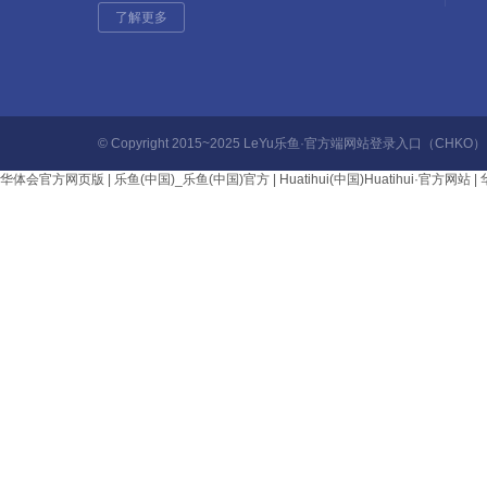
了解更多
© Copyright 2015~2025 LeYu乐鱼·官方端网站登录入口（CHK
华体会官方网页版
|
乐鱼(中国)_乐鱼(中国)官方
|
Huatihui(中国)Huatihui·官方网站
|
号-1