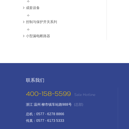
成套设备
控制与保护开关系列
小型漏电断路器
联系我们
400-158-5599
Sale Hotline
浙江 温州 柳市镇车站路988号
(总部)
总机：0577 - 6278 8866
传真：0577 - 6173 5333