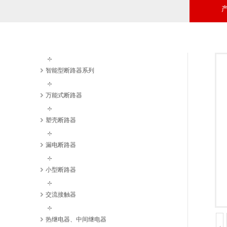
智能型断路器系列
万能式断路器
塑壳断路器
漏电断路器
小型断路器
交流接触器
热继电器、中间继电器