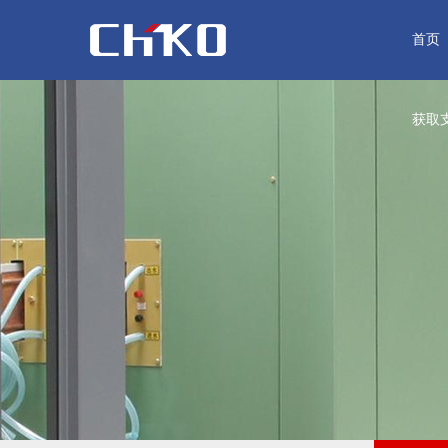
首页
获取
集团简介
公司新闻
产品总汇
营销网络
服务体系
用人之道
总裁致辞
集团报刊
价格查询
国际贸易
技术支持
招聘信息
以电气产业为主导，环保、能
以电气产业为主导，环保、能
以电气产业为主导，环保、能
以电气产业为主导，环保、能
以电气产业为主导，环保、能
以电气产业为主导，环保、能
全力创建一个以“诚信”为本、
LeYu乐鱼·官方端网站登录入
拥有一家全资子集团、六家全
全力创建一个以“诚信”为本、
全力创建一个以“诚信”为本、
全力创建一个以“诚信”为本、
源、新材料等产业…
源、新材料等产业…
源、新材料等产业…
源、新材料等产业…
源、新材料等产业…
源、新材料等产业…
日益发展的现代化企业
口集团是我国第一家规范化股
资电气企业、两家网络…
日益发展的现代化企业
日益发展的现代化企业
日益发展的现代化企业
份公司