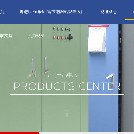
页
走进LeYu乐鱼·官方端网站登录入口
资讯动态
取支持
人力资源
企业荣誉
视频中心
资质证书
工程应用
在线服务
毛遂自荐
企业文化
业务合作
资料下载
集
打
、
入
全
、
、
、
公司的资质、业绩、信誉将是
公司的资质、业绩、信誉将是
公司的资质、业绩、信誉将是
LeYu乐鱼·官方端网站登录入
LeYu乐鱼·官方端网站登录入
LeYu乐鱼·官方端网站登录入
科学、诚信、合作、进步，振
公司的资质、业绩、信誉将是
公司的资质、业绩、信誉将是
拥
科
股
我们合作成功的可靠保证
我们合作成功的可靠保证
我们合作成功的可靠保证
口集团是我国第一家规范化股
口集团是我国第一家规范化股
口集团是我国第一家规范化股
作、高效、创新、求实
我们合作成功的可靠保证
我们合作成功的可靠保证
资
作
份公司
份公司
份公司