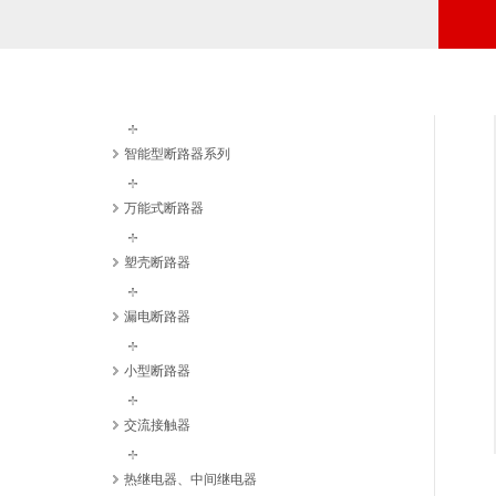
智能型断路器系列
万能式断路器
塑壳断路器
漏电断路器
小型断路器
交流接触器
热继电器、中间继电器