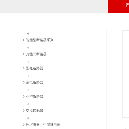
智能型断路器系列
万能式断路器
塑壳断路器
漏电断路器
小型断路器
交流接触器
热继电器、中间继电器