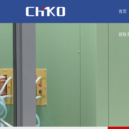
首页
获取
集团简介
公司新闻
产品总汇
营销网络
服务体系
用人之道
总裁致辞
集团报刊
价格查询
国际贸易
技术支持
招聘信息
以电气产业为主导，环保、能
以电气产业为主导，环保、能
以电气产业为主导，环保、能
以电气产业为主导，环保、能
以电气产业为主导，环保、能
以电气产业为主导，环保、能
全力创建一个以“诚信”为本、
LeYu乐鱼·官方端网站登录入
拥有一家全资子集团、六家全
全力创建一个以“诚信”为本、
全力创建一个以“诚信”为本、
全力创建一个以“诚信”为本、
源、新材料等产业…
源、新材料等产业…
源、新材料等产业…
源、新材料等产业…
源、新材料等产业…
源、新材料等产业…
日益发展的现代化企业
口集团是我国第一家规范化股
资电气企业、两家网络…
日益发展的现代化企业
日益发展的现代化企业
日益发展的现代化企业
份公司