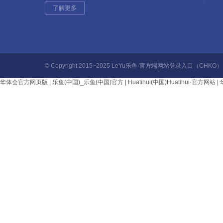
了解更多
© Copyright 2015~2025 LeYu乐鱼·官方端网站登录入口（CHK
华体会官方网页版
|
乐鱼(中国)_乐鱼(中国)官方
|
Huatihui(中国)Huatihui·官方网站
|
号-1