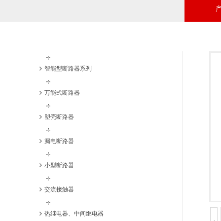
智能型断路器系列
万能式断路器
塑壳断路器
漏电断路器
小型断路器
交流接触器
热继电器、中间继电器