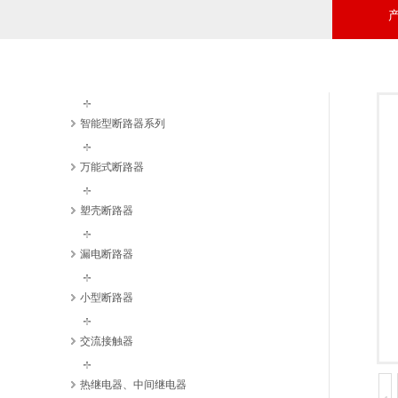
智能型断路器系列
万能式断路器
塑壳断路器
漏电断路器
小型断路器
交流接触器
热继电器、中间继电器