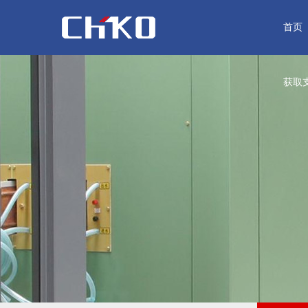
首页
获取
集团简介
公司新闻
产品总汇
营销网络
服务体系
用人之道
总裁致辞
集团报刊
价格查询
国际贸易
技术支持
招聘信息
以电气产业为主导，环保、能
以电气产业为主导，环保、能
以电气产业为主导，环保、能
以电气产业为主导，环保、能
以电气产业为主导，环保、能
以电气产业为主导，环保、能
全力创建一个以“诚信”为本、
LeYu乐鱼·官方端网站登录入
拥有一家全资子集团、六家全
全力创建一个以“诚信”为本、
全力创建一个以“诚信”为本、
全力创建一个以“诚信”为本、
源、新材料等产业…
源、新材料等产业…
源、新材料等产业…
源、新材料等产业…
源、新材料等产业…
源、新材料等产业…
日益发展的现代化企业
口集团是我国第一家规范化股
资电气企业、两家网络…
日益发展的现代化企业
日益发展的现代化企业
日益发展的现代化企业
份公司