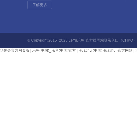
了解更多
© Copyright 2015~2025 LeYu乐鱼·官方端网站登录入口（CHK
华体会官方网页版
|
乐鱼(中国)_乐鱼(中国)官方
|
Huatihui(中国)Huatihui·官方网站
|
号-1