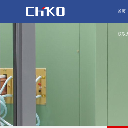
首页
获取
集团简介
公司新闻
产品总汇
营销网络
服务体系
用人之道
总裁致辞
集团报刊
价格查询
国际贸易
技术支持
招聘信息
以电气产业为主导，环保、能
以电气产业为主导，环保、能
以电气产业为主导，环保、能
以电气产业为主导，环保、能
以电气产业为主导，环保、能
以电气产业为主导，环保、能
全力创建一个以“诚信”为本、
LeYu乐鱼·官方端网站登录入
拥有一家全资子集团、六家全
全力创建一个以“诚信”为本、
全力创建一个以“诚信”为本、
全力创建一个以“诚信”为本、
源、新材料等产业…
源、新材料等产业…
源、新材料等产业…
源、新材料等产业…
源、新材料等产业…
源、新材料等产业…
日益发展的现代化企业
口集团是我国第一家规范化股
资电气企业、两家网络…
日益发展的现代化企业
日益发展的现代化企业
日益发展的现代化企业
份公司