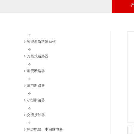
智能型断路器系列
万能式断路器
塑壳断路器
漏电断路器
小型断路器
交流接触器
热继电器、中间继电器