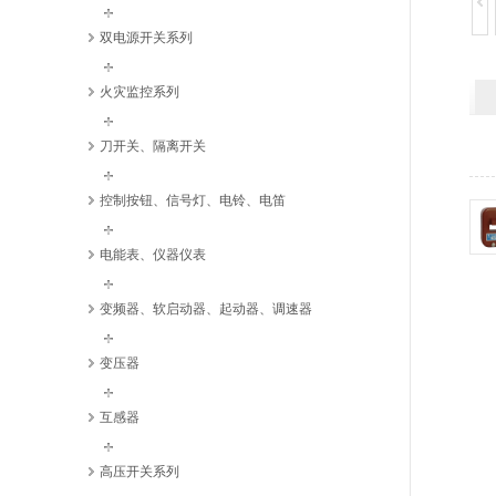
双电源开关系列
火灾监控系列
刀开关、隔离开关
控制按钮、信号灯、电铃、电笛
电能表、仪器仪表
变频器、软启动器、起动器、调速器
变压器
互感器
高压开关系列