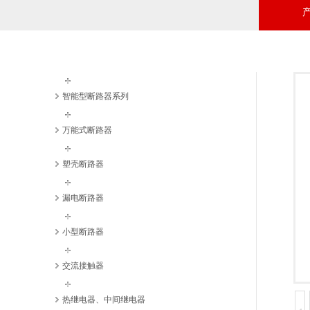
智能型断路器系列
万能式断路器
塑壳断路器
漏电断路器
小型断路器
交流接触器
热继电器、中间继电器