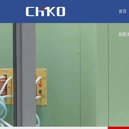
首页
获取
集团简介
公司新闻
产品总汇
营销网络
服务体系
用人之道
总裁致辞
集团报刊
价格查询
国际贸易
技术支持
招聘信息
以电气产业为主导，环保、能
以电气产业为主导，环保、能
以电气产业为主导，环保、能
以电气产业为主导，环保、能
以电气产业为主导，环保、能
以电气产业为主导，环保、能
全力创建一个以“诚信”为本、
LeYu乐鱼·官方端网站登录入
拥有一家全资子集团、六家全
全力创建一个以“诚信”为本、
全力创建一个以“诚信”为本、
全力创建一个以“诚信”为本、
源、新材料等产业…
源、新材料等产业…
源、新材料等产业…
源、新材料等产业…
源、新材料等产业…
源、新材料等产业…
日益发展的现代化企业
口集团是我国第一家规范化股
资电气企业、两家网络…
日益发展的现代化企业
日益发展的现代化企业
日益发展的现代化企业
份公司