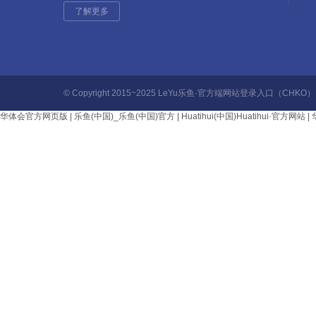
了解更多
© Copyright 2015~2025 LeYu乐鱼·官方端网站登录入口（CHK
华体会官方网页版
|
乐鱼(中国)_乐鱼(中国)官方
|
Huatihui(中国)Huatihui·官方网站
|
号-1