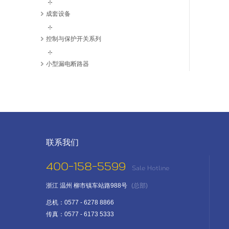
成套设备
控制与保护开关系列
小型漏电断路器
联系我们
400-158-5599
Sale Hotline
浙江 温州 柳市镇车站路988号
(总部)
总机：0577 - 6278 8866
传真：0577 - 6173 5333