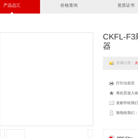
产品总汇
价格查询
资质证书
CKFL-
器
所属分类：
打印当前页
将此页放入
发邮件给我们：c
致电给我们：40