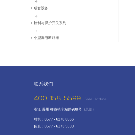
成套设备
控制与保护开关系列
小型漏电断路器
联系我们
400-158-5599
Sale Hotline
浙江 温州 柳市镇车站路988号
(总部)
总机：0577 - 6278 8866
传真：0577 - 6173 5333