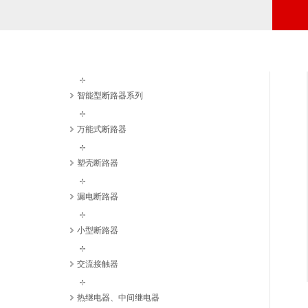
智能型断路器系列
万能式断路器
塑壳断路器
漏电断路器
小型断路器
交流接触器
热继电器、中间继电器