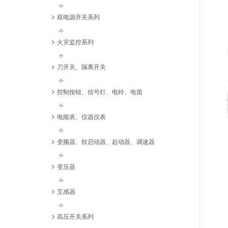
双电源开关系列
火灾监控系列
刀开关、隔离开关
控制按钮、信号灯、电铃、电笛
电能表、仪器仪表
变频器、软启动器、起动器、调速器
变压器
互感器
高压开关系列