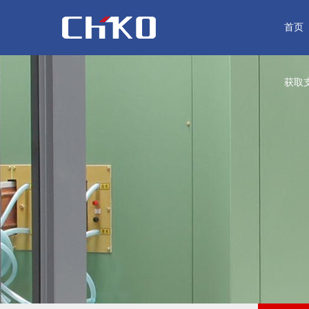
首页
获取
集团简介
公司新闻
产品总汇
营销网络
服务体系
用人之道
总裁致辞
集团报刊
价格查询
国际贸易
技术支持
招聘信息
以电气产业为主导，环保、能
以电气产业为主导，环保、能
以电气产业为主导，环保、能
以电气产业为主导，环保、能
以电气产业为主导，环保、能
以电气产业为主导，环保、能
全力创建一个以“诚信”为本、
LeYu乐鱼·官方端网站登录入
拥有一家全资子集团、六家全
全力创建一个以“诚信”为本、
全力创建一个以“诚信”为本、
全力创建一个以“诚信”为本、
源、新材料等产业…
源、新材料等产业…
源、新材料等产业…
源、新材料等产业…
源、新材料等产业…
源、新材料等产业…
日益发展的现代化企业
口集团是我国第一家规范化股
资电气企业、两家网络…
日益发展的现代化企业
日益发展的现代化企业
日益发展的现代化企业
份公司