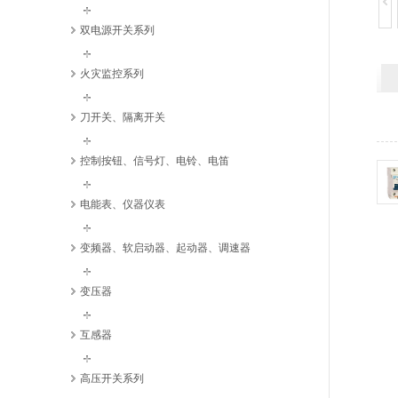
双电源开关系列
火灾监控系列
刀开关、隔离开关
控制按钮、信号灯、电铃、电笛
电能表、仪器仪表
变频器、软启动器、起动器、调速器
变压器
互感器
高压开关系列