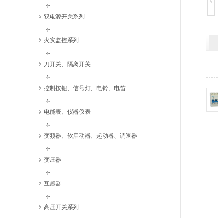
双电源开关系列
火灾监控系列
刀开关、隔离开关
控制按钮、信号灯、电铃、电笛
电能表、仪器仪表
变频器、软启动器、起动器、调速器
变压器
互感器
高压开关系列