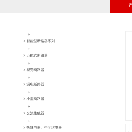
智能型断路器系列
万能式断路器
塑壳断路器
漏电断路器
小型断路器
交流接触器
热继电器、中间继电器