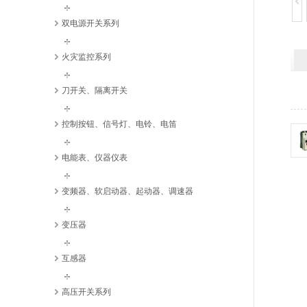
双电源开关系列
火灾监控系列
刀开关、隔离开关
控制按钮、信号灯、电铃、电笛
电能表、仪器仪表
变频器、软启动器、起动器、调速器
变压器
互感器
高压开关系列