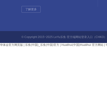
了解更多
© Copyright 2015~2025 LeYu乐鱼·官方端网站登录入口（CHK
华体会官方网页版
|
乐鱼(中国)_乐鱼(中国)官方
|
Huatihui(中国)Huatihui·官方网站
|
号-1