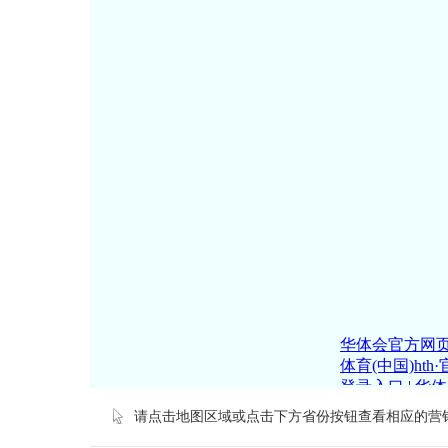
请点击地图区域或点击下方省份按钮查看相应的营