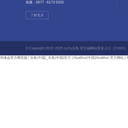
传真：0577 - 6173 5333
了解更多
© Copyright 2015~2025 LeYu乐鱼·官方端网站登录入口（CHK
华体会官方网页版
|
乐鱼(中国)_乐鱼(中国)官方
|
Huatihui(中国)Huatihui·官方网站
|
号-1