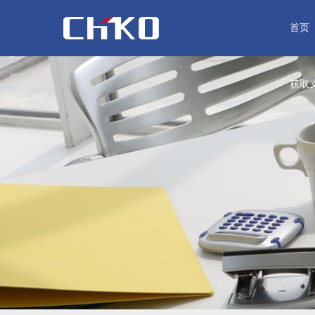
首页
获取
集团简介
公司新闻
产品总汇
营销网络
服务体系
用人之道
总裁致辞
集团报刊
价格查询
国际贸易
技术支持
招聘信息
以电气产业为主导，环保、能
以电气产业为主导，环保、能
以电气产业为主导，环保、能
以电气产业为主导，环保、能
以电气产业为主导，环保、能
以电气产业为主导，环保、能
全力创建一个以“诚信”为本、
LeYu乐鱼·官方端网站登录入
拥有一家全资子集团、六家全
全力创建一个以“诚信”为本、
全力创建一个以“诚信”为本、
全力创建一个以“诚信”为本、
源、新材料等产业…
源、新材料等产业…
源、新材料等产业…
源、新材料等产业…
源、新材料等产业…
源、新材料等产业…
日益发展的现代化企业
口集团是我国第一家规范化股
资电气企业、两家网络…
日益发展的现代化企业
日益发展的现代化企业
日益发展的现代化企业
份公司