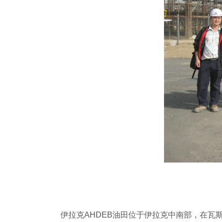
伊拉克
AHDEB
油田位于伊拉克中南部，在瓦